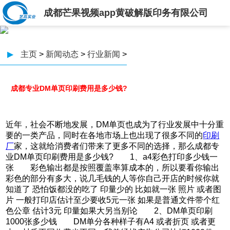
成都芒果视频app黄破解版印务有限公司
▶
主页
>
新闻动态
>
行业新闻
>
成都专业DM单页印刷费用是多少钱?
近年，社会不断地发展，DM单页也成为了行业发展中十分重
要的一类产品，同时在各地市场上也出现了很多不同的
印刷
厂
家，这就给消费者们带来了更多不同的选择，那么成都专
业DM单页印刷费用是多少钱? 1、a4彩色打印多少钱一
张 彩色输出都是按照覆盖率算成本的，所以要看你输出
彩色的部分有多大，说几毛钱的人等你自己开店的时候你就
知道了 恐怕饭都没的吃了 印量少的 比如就一张 照片 或者图
片 一般打印店估计至少要收5元一张 如果是普通文件带个红
色公章 估计3元 印量如果大另当别论 2、DM单页印刷
1000张多少钱 DM单分各种样子有A4 或者折页 或者更