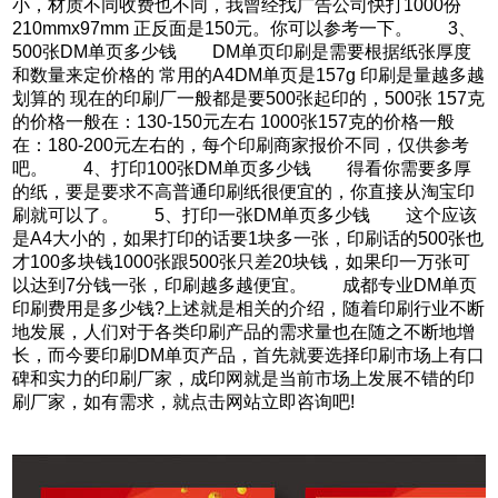
小，材质不同收费也不同，我曾经找广告公司快打1000份
210mmx97mm 正反面是150元。你可以参考一下。 3、
500张DM单页多少钱 DM单页印刷是需要根据纸张厚度
和数量来定价格的 常用的A4DM单页是157g 印刷是量越多越
划算的 现在的印刷厂一般都是要500张起印的，500张 157克
的价格一般在：130-150元左右 1000张157克的价格一般
在：180-200元左右的，每个印刷商家报价不同，仅供参考
吧。 4、打印100张DM单页多少钱 得看你需要多厚
的纸，要是要求不高普通印刷纸很便宜的，你直接从淘宝印
刷就可以了。 5、打印一张DM单页多少钱 这个应该
是A4大小的，如果打印的话要1块多一张，印刷话的500张也
才100多块钱1000张跟500张只差20块钱，如果印一万张可
以达到7分钱一张，印刷越多越便宜。 成都专业DM单页
印刷费用是多少钱?上述就是相关的介绍，随着印刷行业不断
地发展，人们对于各类印刷产品的需求量也在随之不断地增
长，而今要印刷DM单页产品，首先就要选择印刷市场上有口
碑和实力的印刷厂家，成印网就是当前市场上发展不错的印
刷厂家，如有需求，就点击网站立即咨询吧!