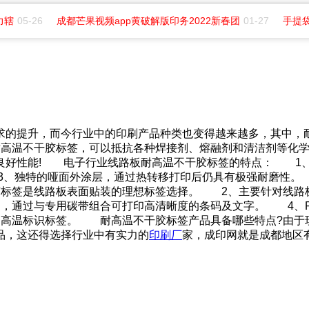
力辖
05-26
成都芒果视频app黄破解版印务2022新春团
01-27
手提袋
升，而今行业中的印刷产品种类也变得越来越多，其中
干胶标签，可以抵抗各种焊接剂、熔融剂和清洁剂等化学
能! 电子行业线路板耐高温不干胶标签的特点： 1、优异
、独特的哑面外涂层，通过热转移打印后仍具有极强耐磨性
胶标签是线路板表面贴装的理想标签选择。 2、主要针对线路
，通过与专用碳带组合可打印高清晰度的条码及文字。 4
铸造、铝业等行业的高温标识标签。 耐高温不干胶标签产品具备哪
，这还得选择行业中有实力的
印刷厂
家，成印网就是成都地区