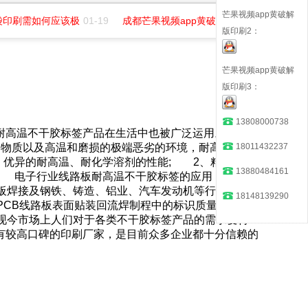
芒果视频app黄破解
印刷需如何应该极
01-19
成都芒果视频app黄破解版印务招聘平面
07
版印刷2：
芒果视频app黄破解
版印刷3：
13808000738
，耐高温不干胶标签产品在生活中也被广泛运用。那么耐
18011432237
物质以及高温和磨损的极端恶劣的环境，耐高温不干
的耐高温、耐化学溶剂的性能; 2、粘贴性能
13880484161
。 电子行业线路板耐高温不干胶标签的应用：
板焊接及钢铁、铸造、铝业、汽车发动机等行业的耐
18148139290
、PCB线路板表面贴装回流焊制程中的标识质量控
些特点?由于现今市场上人们对于各类不干胶标签产品的需求变得
有较高口碑的印刷厂家，是目前众多企业都十分信赖的