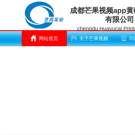
成都芒果视频app
有限公司
chengdu Huayucai Printi
网站首页
关于芒果视频
印
app黄破解版