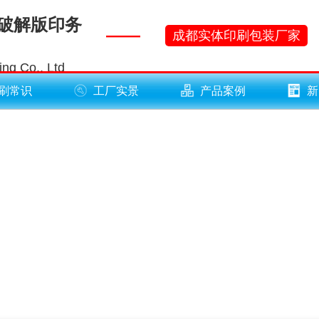
黄破解版印务
——
成都实体印刷包装厂家
ng Co., Ltd
刷常识
工厂实景
产品案例
新