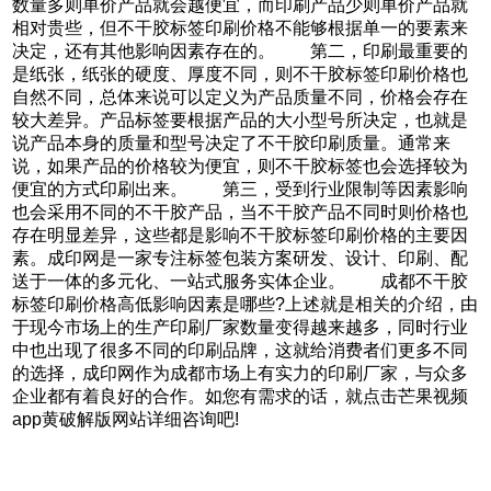
数量多则单价产品就会越便宜，而印刷产品少则单价产品就
相对贵些，但不干胶标签印刷价格不能够根据单一的要素来
决定，还有其他影响因素存在的。 第二，印刷最重要的
是纸张，纸张的硬度、厚度不同，则不干胶标签印刷价格也
自然不同，总体来说可以定义为产品质量不同，价格会存在
较大差异。产品标签要根据产品的大小型号所决定，也就是
说产品本身的质量和型号决定了不干胶印刷质量。通常来
说，如果产品的价格较为便宜，则不干胶标签也会选择较为
便宜的方式印刷出来。 第三，受到行业限制等因素影响
也会采用不同的不干胶产品，当不干胶产品不同时则价格也
存在明显差异，这些都是影响不干胶标签印刷价格的主要因
素。成印网是一家专注标签包装方案研发、设计、印刷、配
送于一体的多元化、一站式服务实体企业。 成都不干胶
标签印刷价格高低影响因素是哪些?上述就是相关的介绍，由
于现今市场上的生产印刷厂家数量变得越来越多，同时行业
中也出现了很多不同的印刷品牌，这就给消费者们更多不同
的选择，成印网作为成都市场上有实力的印刷厂家，与众多
企业都有着良好的合作。如您有需求的话，就点击芒果视频
app黄破解版网站详细咨询吧!