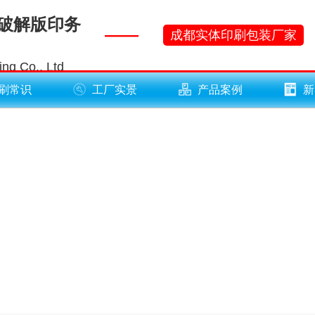
黄破解版印务
——
成都实体印刷包装厂家
ng Co., Ltd
刷常识
工厂实景
产品案例
新