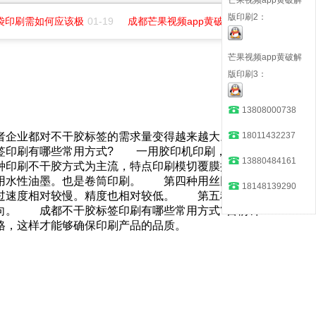
版印刷2：
袋印刷需如何应该极
01-19
成都芒果视频app黄破解版印务招聘平面
07
芒果视频app黄破解
版印刷3：
13808000738
18011432237
者企业都对不干胶标签的需求量变得越来越大。而今市
签印刷有哪些常用方式? 一用胶印机印刷，特点成
13880484161
特点该种印刷不干胶方式为主流，特点印刷模切覆膜排废一次
性油墨。也是卷筒印刷。 第四种用丝网印刷，
18148139290
过速度相对较慢。精度也相对较低。 第五种用一种
的方向。 成都不干胶标签印刷有哪些常用方式?目前针
格，这样才能够确保印刷产品的品质。