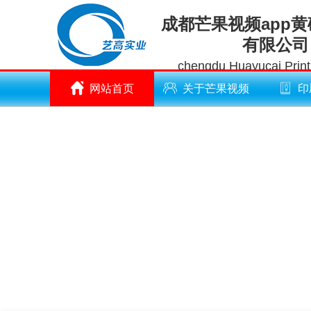
成都芒果视频app
有限公司
chengdu Huayucai Printi
网站首页
关于芒果视频
印
app黄破解版