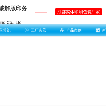
黄破解版印务
——
成都实体印刷包装厂家
ng Co., Ltd
刷常识
工厂实景
产品案例
新