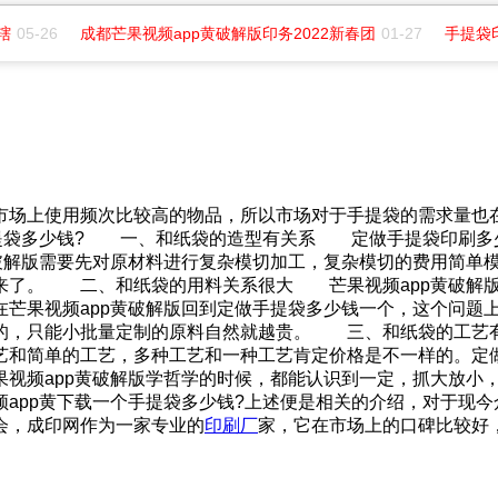
辖
05-26
成都芒果视频app黄破解版印务2022新春团
01-27
手提袋
前市场上使用频次比较高的物品，所以市场对于手提袋的需求量也
手提袋多少钱? 一、和纸袋的造型有关系 定做手提袋印刷
app黄破解版需要先对原材料进行复杂模切加工，复杂模切的费用简
来了。 二、和纸袋的用料关系很大 芒果视频app黄破解版
。现在芒果视频app黄破解版回到定做手提袋多少钱一个，这个问题上
、克重越高的，只能小批量定制的原料自然就越贵。 三、和
和简单的工艺，多种工艺和一种工艺肯定价格是不一样的。定做手提袋
频app黄破解版学哲学的时候，都能认识到一定，抓大放小
视频app黄下载一个手提袋多少钱?上述便是相关的介绍，对于
，成印网作为一家专业的
印刷厂
家，它在市场上的口碑比较好