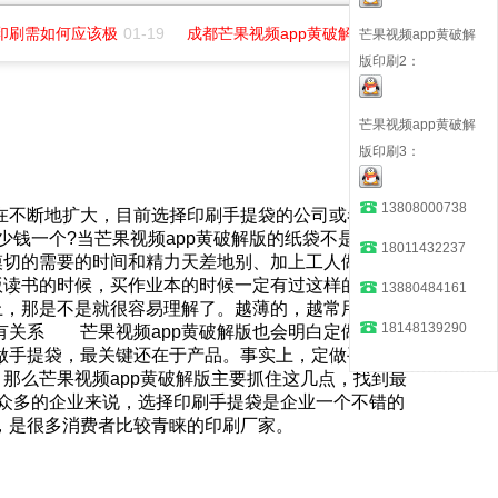
印刷需如何应该极
01-19
成都芒果视频app黄破解版印务招聘平面
07-0
芒果视频app黄破解
版印刷2：
芒果视频app黄破解
版印刷3：
13808000738
在不断地扩大，目前选择印刷手提袋的公司或者个人数
多少钱一个?当芒果视频app黄破解版的纸袋不是传统的
18011432237
单模切的需要的时间和精力天差地别、加上工人做一个复
读书的时候，买作业本的时候一定有过这样的经验，
13880484161
，那是不是就很容易理解了。越薄的，越常用的可大
18148139290
纸袋的工艺有关系 芒果视频app黄破解版也会明白定做手提袋
，最关键还在于产品。事实上，定做手提袋印
，那么芒果视频app黄破解版主要抓住这几点，找到最
现今众多的企业来说，选择印刷手提袋是企业一个不错的
，是很多消费者比较青睐的印刷厂家。