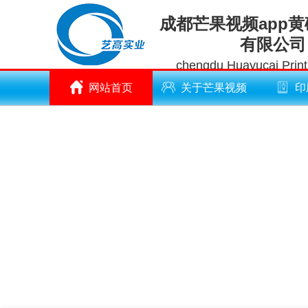
成都芒果视频app
有限公司
chengdu Huayucai Printi
网站首页
关于芒果视频
印
app黄破解版