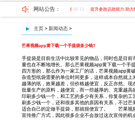
网站公告：
平面
07-01
成都纺织高等专科学院创
06-13
提升参政议政能力 助力
▶
主页
>
新闻动态
>
芒果视频app黄下载一个手提袋多少钱?
手提袋是目前生活中比较常见的物品，同时也是目
量也在不断地增长。那么芒果视频app黄下载一个
四方形的，那么作为一家工厂的话，芒果视频
杂造型纸袋需要的单位时间更多，这样成本自然就上
越薄的纸，效果越差，但价格越便宜，反正亦然
批量生产的原料，越便宜，而一些越厚的
印刷多少钱一个，和工艺的多少有关系，你复杂的工艺
刷多少钱一个，还和很多其他的原因有关系，不过芒果视
适合自己的定做手提袋，那就很便宜了。 芒果
宣传推广方式，因此很多企业不会放过这次宣传的机会