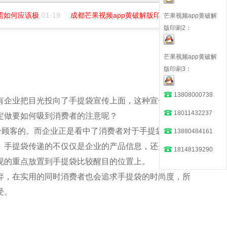
如何应该极
01-19
成都芒果视频app黄破解版印务招聘平面
07-01
芒果视频app黄破解
版印刷2：
芒果视频app黄破解
版印刷3：
13808000738
在也有企业把目光投向了手提袋宣传上面，这种宣传方式既
18011432237
定做要如何吸到消费者的注意呢？
的。而企业正是看中了消费者对于手提袋的需求
13880484161
。手提袋传递的不仅仅是企业的产品信息，还是企业的
18148139290
要表现的重点放置到手提袋比较醒目的位置上。
，在实用的同时消费者也会追求手提袋的时尚度，所
。