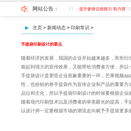
网站公告：
7-01
成都纺织高等专科学院创
06-13
提升参政议政能力 助力辖
05
▶
主页
>
新闻动态
>
印刷常识
>
​手提袋印刷设计的要点
随着经济的发展，我国的企业开始越来越多，而所
能起到强大的宣传效果，又能带给消费者方便，所以
手提袋设计是塑造企业形象重要的一环，芒果视频ap
性，也纷纷的将手提袋作为宣传企业和产品的重要方式
品位和文化，所以手提袋印刷设计的时候要根据企业
随着现代印刷技术以及消费者的审美眼光的提高，手提
以设计师一定要根据市场的潮流走向赋予手提袋更多的设计理