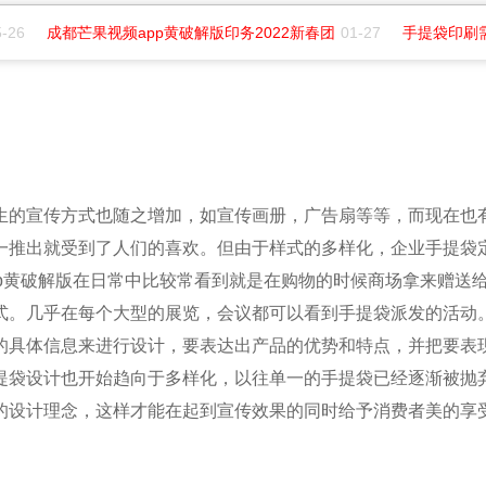
-26
成都芒果视频app黄破解版印务2022新春团
01-27
手提袋印刷需
衍生的宣传方式也随之增加，如宣传画册，广告扇等等，而现
一推出就受到了人们的喜欢。但由于样式的多样化，企业手提袋
p黄破解版在日常中比较常看到就是在购物的时候商场拿来赠送给顾客
。几乎在每个大型的展览，会议都可以看到手提袋派发的活动
的具体信息来进行设计，要表达出产品的优势和特点，并把
袋设计也开始趋向于多样化，以往单一的手提袋已经逐渐被抛弃
念，这样才能在起到宣传效果的同时给予消费者美的享受