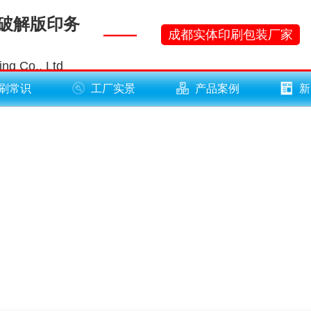
黄破解版印务
——
成都实体印刷包装厂家
ng Co., Ltd
刷常识
工厂实景
产品案例
新